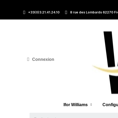
+33(0)3.21.41.24.10
8 rue des Lombards 62270 Fr
Connexion
Ifor Williams
Configu