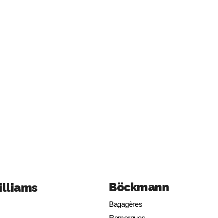
Böckmann
illiams
Bagagères
Remorques