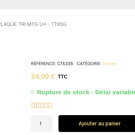
PLAQUE TRI MTG LH - TT85G
RÉFÉRENCE
C15335
CATÉGORIE
Bennes
24,00 €
TTC
Rupture de stock - Délai variabl





Ajouter au panier