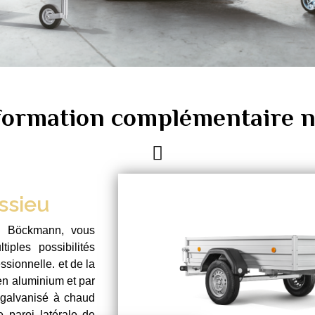
nformation complémentaire n
ssieu
e Böckmann, vous
iples possibilités
ssionnelle. et de la
 en aluminium et par
r galvanisé à chaud
 paroi latérale de