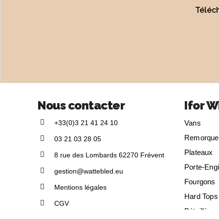
Téléc
Nous contacter
Ifor W
+33(0)3 21 41 24 10
Vans
Remorque
03 21 03 28 05
Plateaux
8 rue des Lombards 62270 Frévent
Porte-Eng
gestion@wattebled.eu
Fourgons
Mentions légales
Hard Tops
CGV
Bétaillères