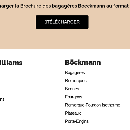
harger la Brochure des bagagères Boeckmann au format
TÉLÉCHARGER
Böckmann
illiams
Bagagères
Remorques
Bennes
Fourgons
ins
Remorque-Fourgon Isotherme
Plateaux
Porte-Engins
Porte-Voitures