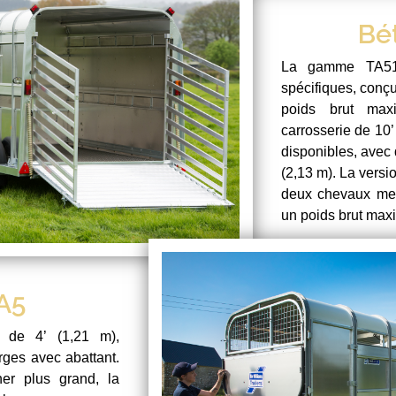
Bé
La gamme TA510
spécifiques, conç
poids brut max
carrosserie de 10’
disponibles, avec 
(2,13 m). La versi
deux chevaux mesu
un poids brut max
TA5
 de 4’ (1,21 m),
rges avec abattant.
er plus grand, la