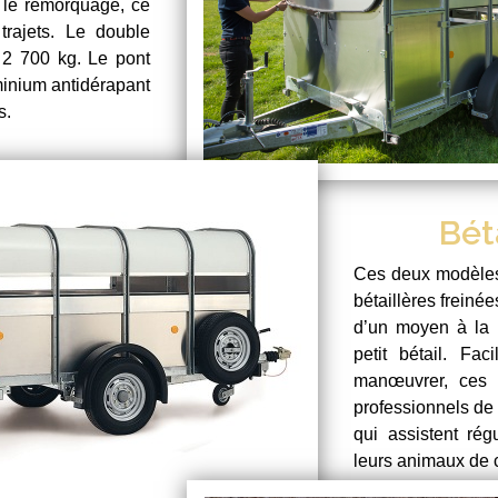
 le remorquage, ce
trajets. Le double
 2 700 kg. Le pont
minium antidérapant
s.
Bét
Ces deux modèles
bétaillères freiné
d’un moyen à la f
petit bétail. Fa
manœuvrer, ces 
professionnels de 
qui assistent ré
leurs animaux de 