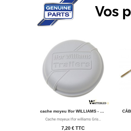
Vos p
Aperçu rapide
cache moyeu Ifor WILLIAMS - P1258
Cache moyeux Ifor williams Gris…
7,20 €
TTC