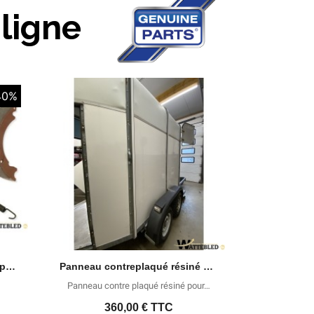
ligne
40%
Aperçu rapide
KIT FREINS 200X50 Knott Depuis Septembre 1992 sur les remorques jusqu'a 2700Kgs de PTAC
Panneau contreplaqué résiné 2 faces
Panneau contre plaqué résiné pour…
360,00 €
TTC