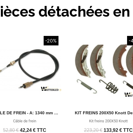
ièces détachées en 
-20%
-
Aperçu rapide
Aperçu rapide
CÂBLE DE FREIN - A: 1340 mm B: 1130 mm (à partir d'octobre 1992) 33921.1.13
Câble de frein
Kit freins 200X50 Knott
52,80 €
42,24 €
TTC
223,20 €
133,92 €
TTC