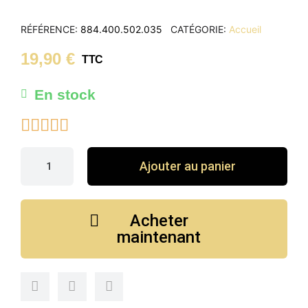
RÉFÉRENCE
884.400.502.035
CATÉGORIE
Accueil
19,90 €
TTC
En stock





Ajouter au panier
Acheter
maintenant