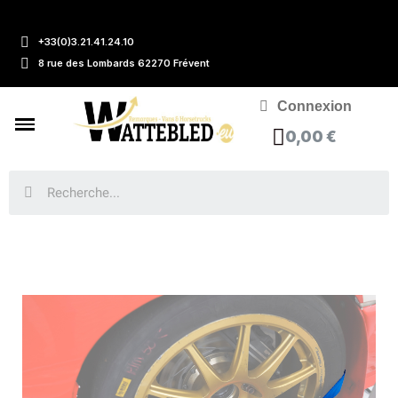
+33(0)3.21.41.24.10
8 rue des Lombards 62270 Frévent
Connexion
0,00 €