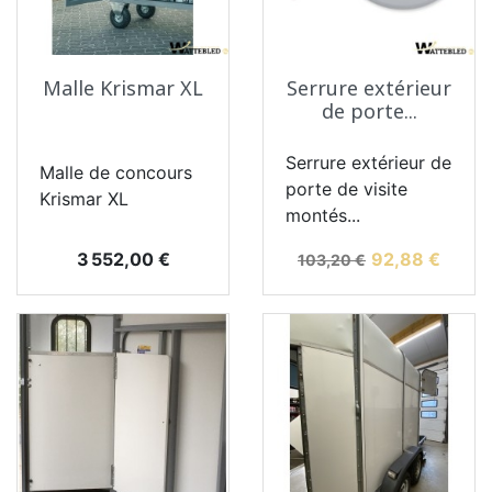
Malle Krismar XL
Serrure extérieur
de porte...
Serrure extérieur de
Malle de concours
porte de visite
Krismar XL
montés...
Prix
Prix de base
Prix
3 552,00 €
92,88 €
103,20 €