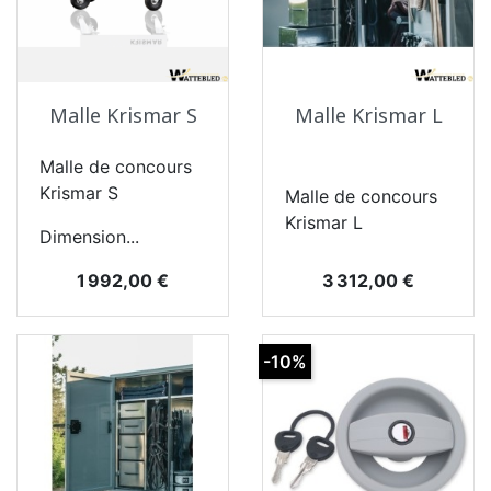
Malle Krismar S
Malle Krismar L
Malle de concours
Krismar S
Malle de concours
Krismar L
Dimension...
Prix
Prix
3 312,00 €
1 992,00 €
-10%