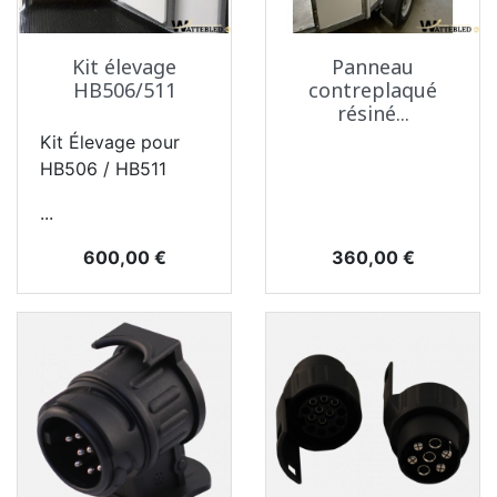
Kit élevage
Panneau
HB506/511
contreplaqué
résiné...
Kit Élevage pour
HB506 / HB511
...
Prix
Prix
360,00 €
600,00 €