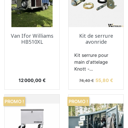
Van Ifor Williams
Kit de serrure
HB510XL
avonride
Kit serrure pour
main d'attelage
Knott -...
Prix
Prix de base
Prix
12 000,00 €
55,80 €
74,40 €
PROMO !
PROMO !