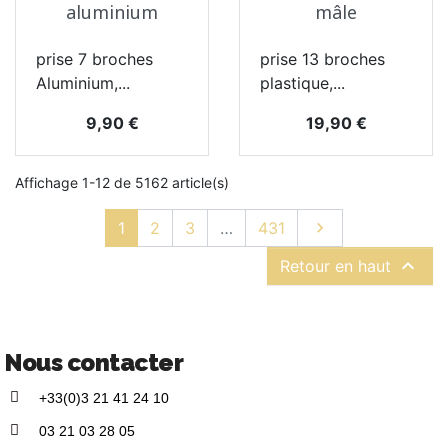
aluminium
mâle
prise 7 broches
prise 13 broches
Aluminium,...
plastique,...
Prix
Prix
9,90 €
19,90 €
Affichage 1-12 de 5162 article(s)
Suivant
1
2
3
…
431


Retour en haut
Nous contacter
+33(0)3 21 41 24 10
03 21 03 28 05