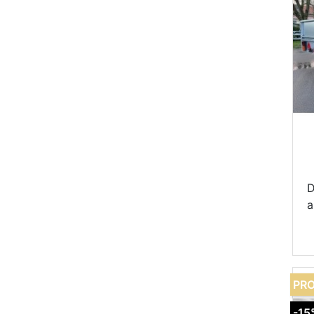
D
a
PRO
-15