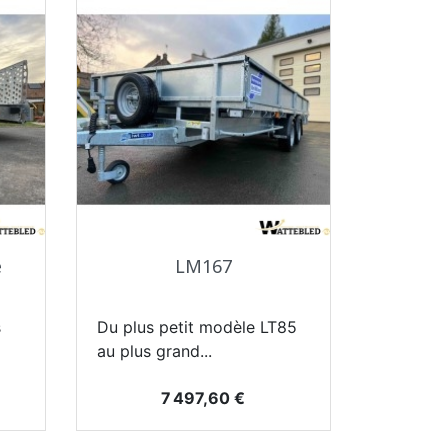
Aperçu rapide

e
LM167
s
Du plus petit modèle LT85
au plus grand...
Prix
7 497,60 €