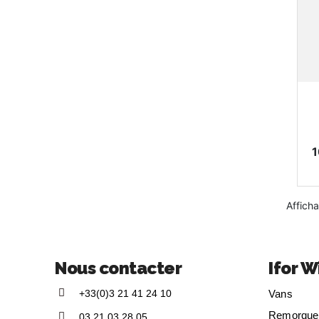
P
1
Afficha
Nous contacter
Ifor W
+33(0)3 21 41 24 10
Vans
Remorque
03 21 03 28 05