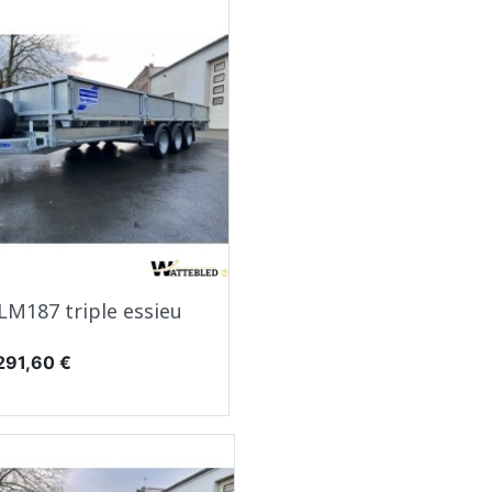
Aperçu rapide

LM187 triple essieu
x
291,60 €