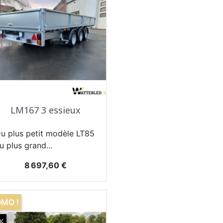
Aperçu rapide

LM167 3 essieux
u plus petit modèle LT85
u plus grand...
Prix
8 697,60 €
MO !
%