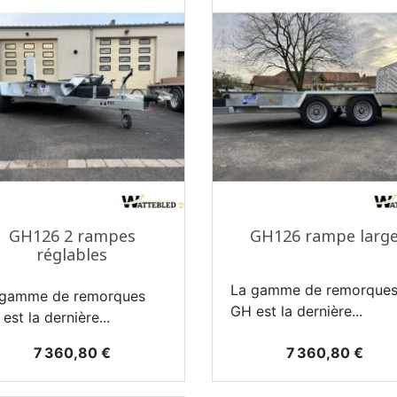
Aperçu rapide
Aperçu rapide


GH126 2 rampes
GH126 rampe larg
réglables
La gamme de remorque
 gamme de remorques
GH est la dernière...
est la dernière...
Prix
Prix
7 360,80 €
7 360,80 €