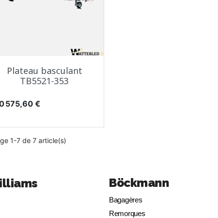
Aperçu rapide

Plateau basculant
TB5521-353
rix
0 575,60 €
ge 1-7 de 7 article(s)
Böckmann
illiams
Bagagères
Remorques