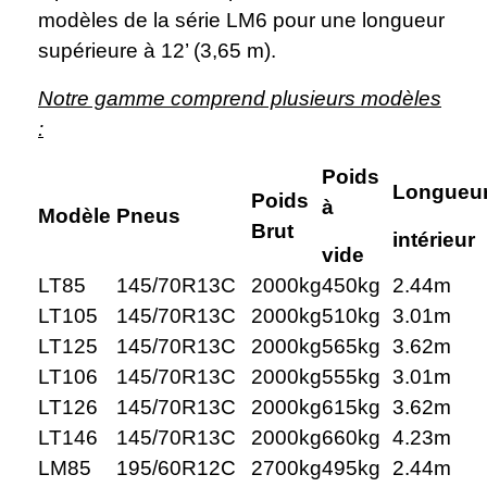
modèles de la série LM6 pour une longueur
supérieure à 12’ (3,65 m).
Notre gamme comprend plusieurs modèles
:
Poids
Longueu
Poids
à
Modèle
Pneus
Brut
intérieur
vide
LT85
145/70R13C
2000kg
450kg
2.44m
LT105
145/70R13C
2000kg
510kg
3.01m
LT125
145/70R13C
2000kg
565kg
3.62m
LT106
145/70R13C
2000kg
555kg
3.01m
LT126
145/70R13C
2000kg
615kg
3.62m
LT146
145/70R13C
2000kg
660kg
4.23m
LM85
195/60R12C
2700kg
495kg
2.44m