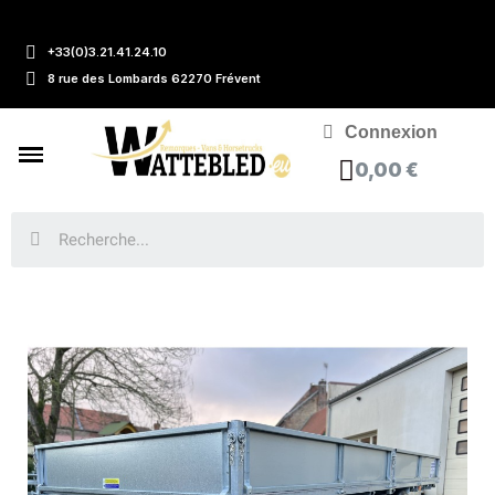
+33(0)3.21.41.24.10
8 rue des Lombards 62270 Frévent
Connexion
0,00 €