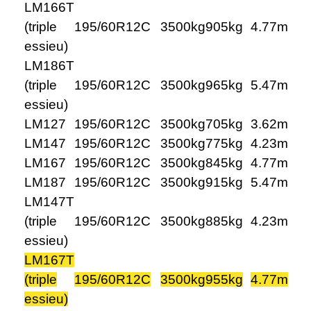
LM166T
(triple
195/60R12C
3500kg
905kg
4.77m
essieu)
LM186T
(triple
195/60R12C
3500kg
965kg
5.47m
essieu)
LM127
195/60R12C
3500kg
705kg
3.62m
LM147
195/60R12C
3500kg
775kg
4.23m
LM167
195/60R12C
3500kg
845kg
4.77m
LM187
195/60R12C
3500kg
915kg
5.47m
LM147T
(triple
195/60R12C
3500kg
885kg
4.23m
essieu)
LM167T
(triple
195/60R12C
3500kg
955kg
4.77m
essieu)