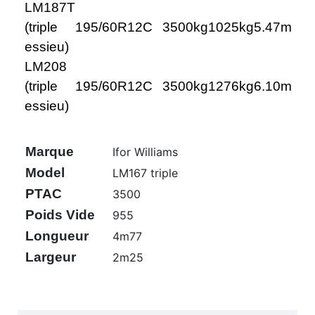
LM187T
(triple
195/60R12C
3500kg
1025kg
5.47m
essieu)
LM208
(triple
195/60R12C
3500kg
1276kg
6.10m
essieu)
Marque
Ifor Williams
Model
LM167 triple
PTAC
3500
Poids Vide
955
Longueur
4m77
Largeur
2m25