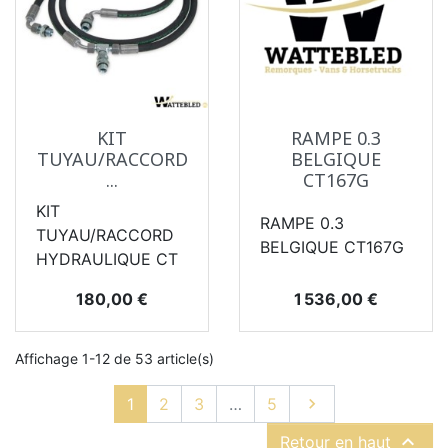
KIT
RAMPE 0.3
TUYAU/RACCORD
BELGIQUE
...
CT167G
KIT
RAMPE 0.3
TUYAU/RACCORD
BELGIQUE CT167G
HYDRAULIQUE CT
Prix
Prix
180,00 €
1 536,00 €
Affichage 1-12 de 53 article(s)
Suivant
1
2
3
…
5


Retour en haut