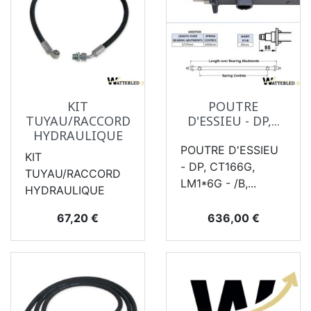
KIT
POUTRE
TUYAU/RACCORD
D'ESSIEU - DP,...
HYDRAULIQUE
POUTRE D'ESSIEU
KIT
- DP, CT166G,
TUYAU/RACCORD
LM1*6G - /B,...
HYDRAULIQUE
Prix
Prix
67,20 €
636,00 €