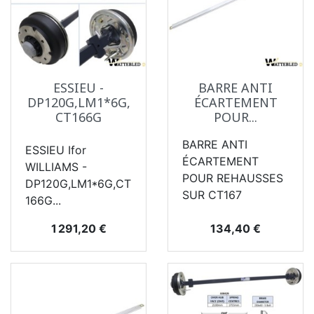
ESSIEU -
BARRE ANTI
DP120G,LM1*6G,
ÉCARTEMENT
CT166G
POUR...
BARRE ANTI
ESSIEU Ifor
ÉCARTEMENT
WILLIAMS -
POUR REHAUSSES
DP120G,LM1*6G,CT
SUR CT167
166G...
Prix
Prix
1 291,20 €
134,40 €