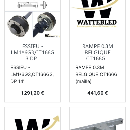
ESSIEU -
RAMPE 0.3M
LM1*6G3,CT166G
BELGIQUE
3,DP...
CT166G...
ESSIEU -
RAMPE 0.3M
LM1*6G3,CT166G3,
BELGIQUE CT166G
DP 14'
(maille)
Prix
Prix
1 291,20 €
441,60 €