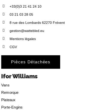
+33(0)3 21 41 24 10
03 21 03 28 05
8 rue des Lombards 62270 Frévent
gestion@wattebled.eu
Mentions légales
CGV
Pièces Détachées
Ifor Williams
Vans
Remorque
Plateaux
Porte-Engins