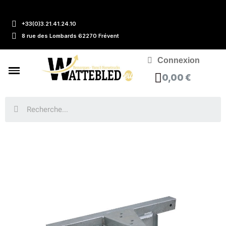
+33(0)3.21.41.24.10
8 rue des Lombards 62270 Frévent
Connexion
0,00 €