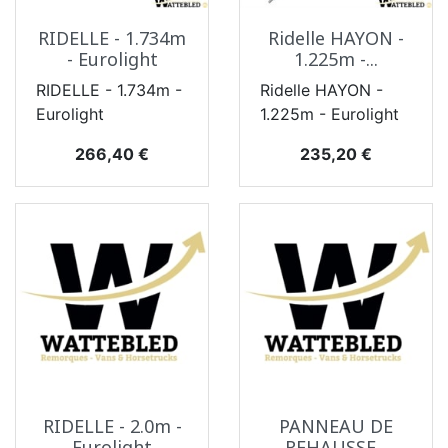
RIDELLE - 1.734m
Ridelle HAYON -
- Eurolight
1.225m -...
RIDELLE - 1.734m -
Ridelle HAYON -
Eurolight
1.225m - Eurolight
Prix
Prix
266,40 €
235,20 €
RIDELLE - 2.0m -
PANNEAU DE
Eurolight
REHAUSSE...