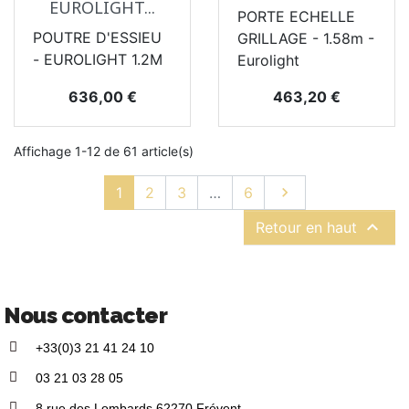
EUROLIGHT...
PORTE ECHELLE
POUTRE D'ESSIEU
GRILLAGE - 1.58m -
- EUROLIGHT 1.2M
Eurolight
Prix
Prix
636,00 €
463,20 €
Affichage 1-12 de 61 article(s)
Suivant
1
2
3
…
6


Retour en haut
Nous contacter
+33(0)3 21 41 24 10
03 21 03 28 05
8 rue des Lombards 62270 Frévent