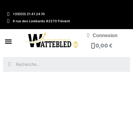
+33(0)3.21.41.24.10
8 rue des Lombards 62270 Frévent
Connexion
0,00 €