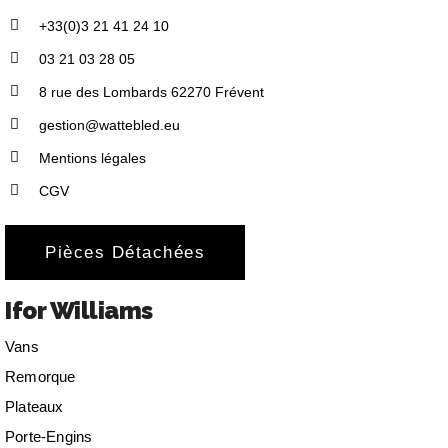
+33(0)3 21 41 24 10
03 21 03 28 05
8 rue des Lombards 62270 Frévent
gestion@wattebled.eu
Mentions légales
CGV
Pièces Détachées
Ifor Williams
Vans
Remorque
Plateaux
Porte-Engins