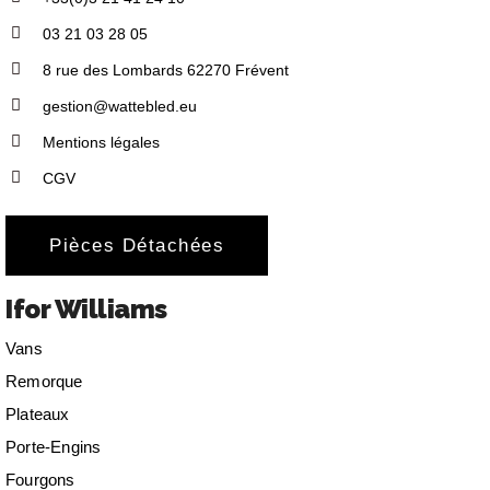
03 21 03 28 05
8 rue des Lombards 62270 Frévent
gestion@wattebled.eu
Mentions légales
CGV
Pièces Détachées
Ifor Williams
Vans
Remorque
Plateaux
Porte-Engins
Fourgons