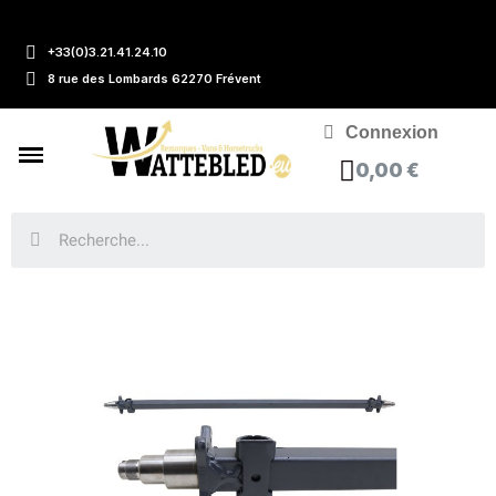
+33(0)3.21.41.24.10
8 rue des Lombards 62270 Frévent
Connexion
0,00 €