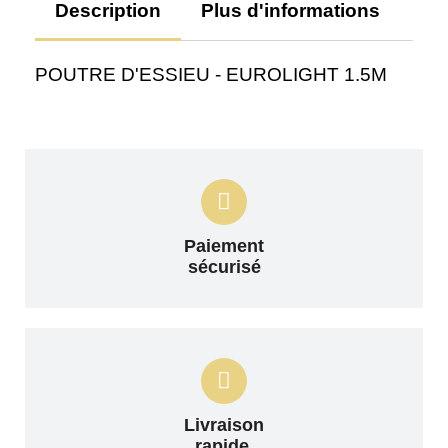
Description
Plus d'informations
Av
POUTRE D'ESSIEU - EUROLIGHT 1.5M
Paiement
sécurisé
Livraison
rapide