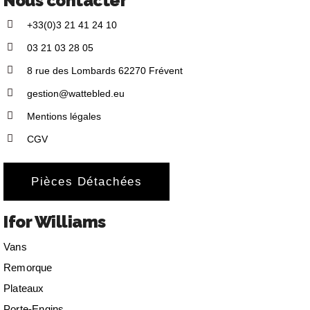
Nous contacter
+33(0)3 21 41 24 10
03 21 03 28 05
8 rue des Lombards 62270 Frévent
gestion@wattebled.eu
Mentions légales
CGV
Pièces Détachées
Ifor Williams
Vans
Remorque
Plateaux
Porte-Engins