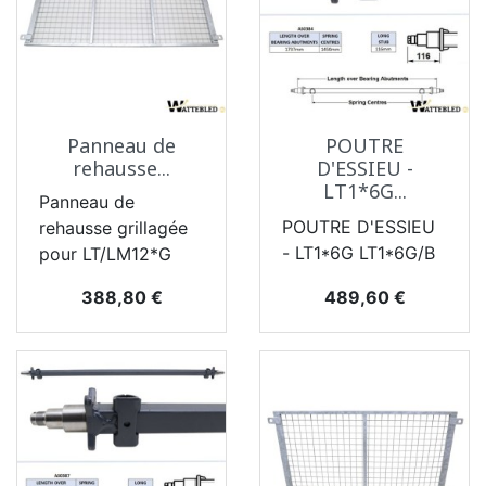
Panneau de
POUTRE
rehausse...
D'ESSIEU -
LT1*6G...
Panneau de
POUTRE D'ESSIEU
rehausse grillagée
- LT1*6G LT1*6G/B
pour LT/LM12*G
Prix
Prix
388,80 €
489,60 €