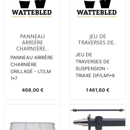
PANNEAU
JEU DE
ARRIÈRE
TRAVERSES DE...
CHARNIÈRE...
JEU DE
PANNEAU ARRIÈRE
TRAVERSES DE
CHARNIÈRE
SUSPENSION -
GRILLAGÉ - LT/LM
TRIAXE DP/LM1*6
1*7
Prix
Prix
468,00 €
1 461,60 €