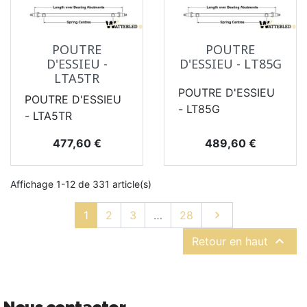
POUTRE
POUTRE
D'ESSIEU -
D'ESSIEU - LT85G
LTA5TR
POUTRE D'ESSIEU
POUTRE D'ESSIEU
- LT85G
- LTA5TR
Prix
Prix
477,60 €
489,60 €
Affichage 1-12 de 331 article(s)
Suivant
1
2
3
…
28


Retour en haut