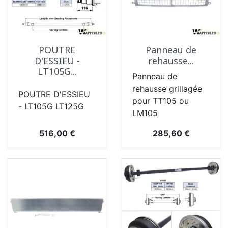
POUTRE
Panneau de
D'ESSIEU -
rehausse...
LT105G...
Panneau de
rehausse grillagée
POUTRE D'ESSIEU
pour TT105 ou
- LT105G LT125G
LM105
Prix
Prix
516,00 €
285,60 €