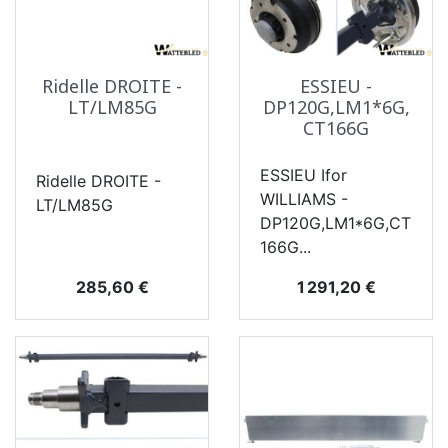
Ridelle DROITE -
ESSIEU -
LT/LM85G
DP120G,LM1*6G,
CT166G
ESSIEU Ifor
Ridelle DROITE -
WILLIAMS -
LT/LM85G
DP120G,LM1*6G,CT
166G...
Prix
Prix
285,60 €
1 291,20 €