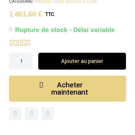
CATÉGORIE
Plateaux roues dessous (LT/LM)
1 461,60 €
TTC
Rupture de stock - Délai variable





Ajouter au panier
Acheter
maintenant