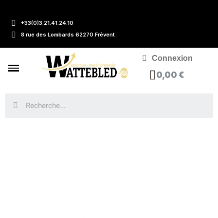
+33(0)3.21.41.24.10
8 rue des Lombards 62270 Frévent
Connexion
0,00 €