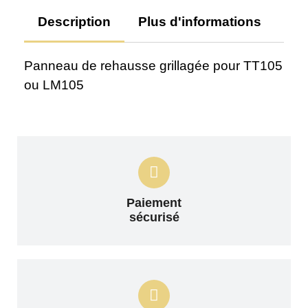
Description
Plus d'informations
Av
Panneau de rehausse grillagée pour TT105
ou LM105
Paiement
sécurisé