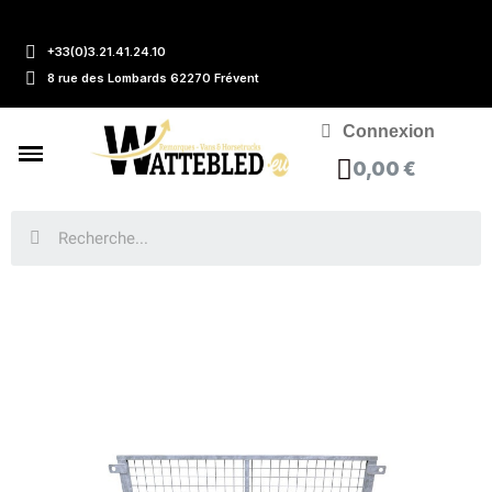
+33(0)3.21.41.24.10
8 rue des Lombards 62270 Frévent
Connexion
0,00 €