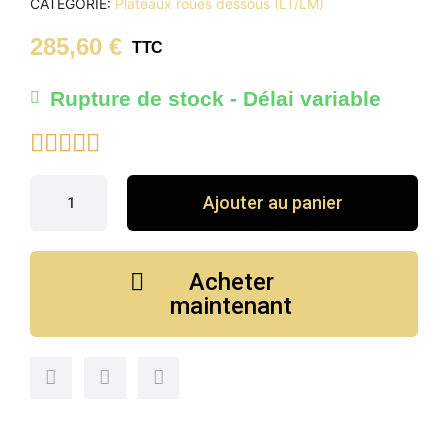
CATÉGORIE
Plateaux roues dessous (LT/LM)
285,60 €
TTC
Rupture de stock - Délai variable





Ajouter au panier
Acheter
maintenant