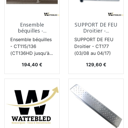
Ensemble
SUPPORT DE FEU
béquilles -...
Droitier -...
Ensemble béquilles
SUPPORT DE FEU
- CT115/136
Droitier - CT177
(CT136HD jusqu'à...
(03/08 au 04/17)
Prix
Prix
194,40 €
129,60 €