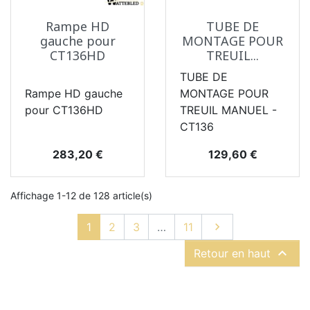
Rampe HD
TUBE DE
gauche pour
MONTAGE POUR
CT136HD
TREUIL...
TUBE DE
Rampe HD gauche
MONTAGE POUR
pour CT136HD
TREUIL MANUEL -
CT136
Prix
Prix
283,20 €
129,60 €
Affichage 1-12 de 128 article(s)
Suivant
1
2
3
…
11


Retour en haut