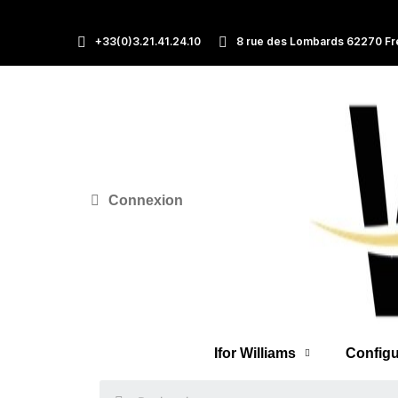
+33(0)3.21.41.24.10
8 rue des Lombards 62270 Fr
Connexion
Ifor Williams
Configu