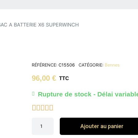
BAC A BATTERIE X6 SUPERWINCH
RÉFÉRENCE
C15506
CATÉGORIE
Bennes
96,00 €
TTC
Rupture de stock - Délai variabl





Ajouter au panier