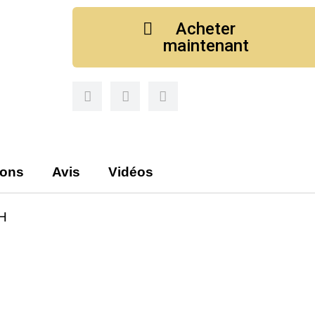
Acheter
maintenant
ions
Avis
Vidéos
H