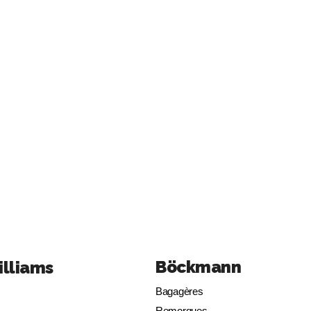
Böckmann
illiams
Bagagères
Remorques