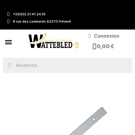
+33(0)3.21.41.24.10
8 rue des Lombards 62270 Frévent
Connexion
0,00 €