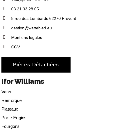
03 21 03 28 05
8 rue des Lombards 62270 Frévent
gestion@wattebled.eu
Mentions légales
CGV
Pièces Détachées
Ifor Williams
Vans
Remorque
Plateaux
Porte-Engins
Fourgons