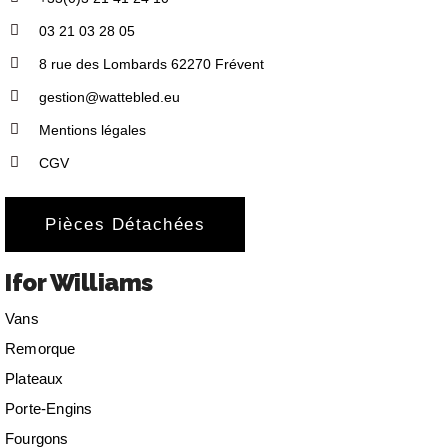
03 21 03 28 05
8 rue des Lombards 62270 Frévent
gestion@wattebled.eu
Mentions légales
CGV
Pièces Détachées
Ifor Williams
Vans
Remorque
Plateaux
Porte-Engins
Fourgons