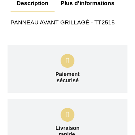
Description
Plus d'informations
Av
PANNEAU AVANT GRILLAGÉ - TT2515
Paiement
sécurisé
Livraison
rapide