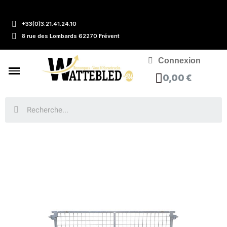
+33(0)3.21.41.24.10
8 rue des Lombards 62270 Frévent
Connexion
0,00 €