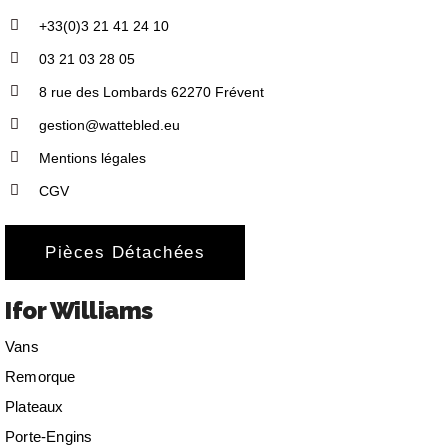
+33(0)3 21 41 24 10
03 21 03 28 05
8 rue des Lombards 62270 Frévent
gestion@wattebled.eu
Mentions légales
CGV
Pièces Détachées
Ifor Williams
Vans
Remorque
Plateaux
Porte-Engins