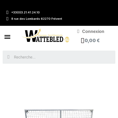
+33(0)3.21.41.24.10
8 rue des Lombards 62270 Frévent
Connexion
0,00 €