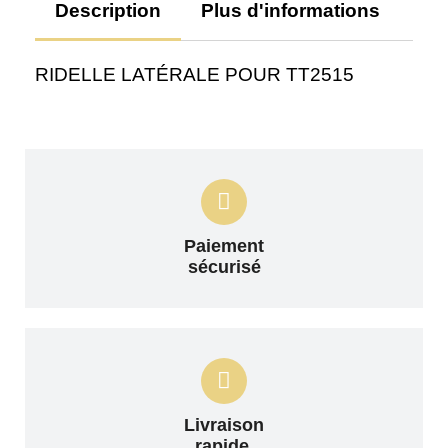
Description
Plus d'informations
Av
RIDELLE LATÉRALE POUR TT2515
Paiement
sécurisé
Livraison
rapide