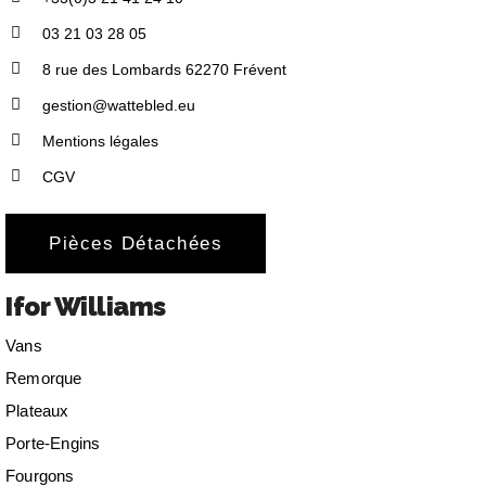
03 21 03 28 05
8 rue des Lombards 62270 Frévent
gestion@wattebled.eu
Mentions légales
CGV
Pièces Détachées
Ifor Williams
Vans
Remorque
Plateaux
Porte-Engins
Fourgons