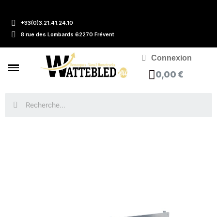
+33(0)3.21.41.24.10
8 rue des Lombards 62270 Frévent
Connexion
0,00 €