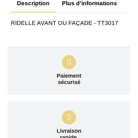
Description
Plus d'informations
Av
RIDELLE AVANT OU FAÇADE - TT3017
Paiement
sécurisé
Livraison
rapide