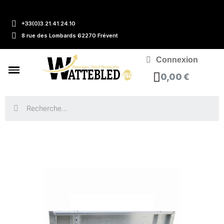
+33(0)3.21.41.24.10
8 rue des Lombards 62270 Frévent
Connexion
0,00 €