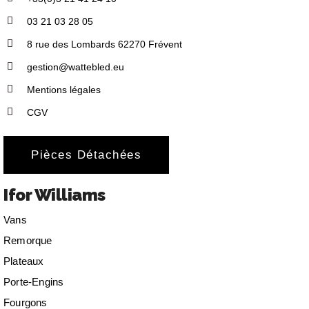
03 21 03 28 05
8 rue des Lombards 62270 Frévent
gestion@wattebled.eu
Mentions légales
CGV
Pièces Détachées
Ifor Williams
Vans
Remorque
Plateaux
Porte-Engins
Fourgons