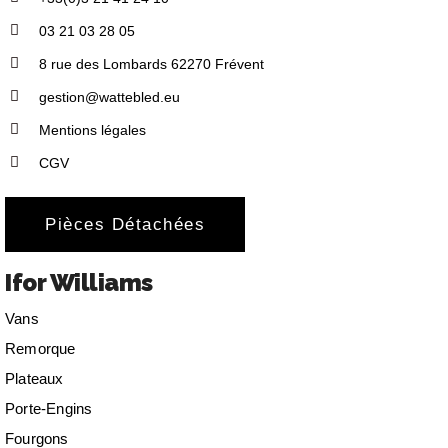
03 21 03 28 05
8 rue des Lombards 62270 Frévent
gestion@wattebled.eu
Mentions légales
CGV
Pièces Détachées
Ifor Williams
Vans
Remorque
Plateaux
Porte-Engins
Fourgons