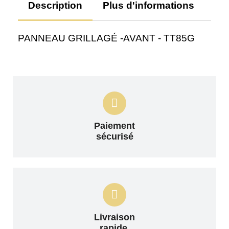
Description
Plus d'informations
Av
PANNEAU GRILLAGÉ -AVANT - TT85G
Paiement
sécurisé
Livraison
rapide