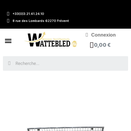
+33(0)3.21.41.24.10
8 rue des Lombards 62270 Frévent
Connexion
0,00 €