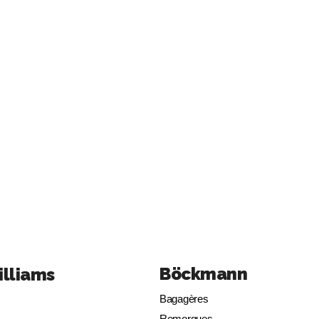
Böckmann
illiams
Bagagères
Remorques