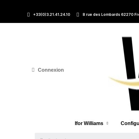
+33(0)3.21.41.24.10
8 rue des Lombards 62270 Fr
Connexion
Ifor Williams
Configu