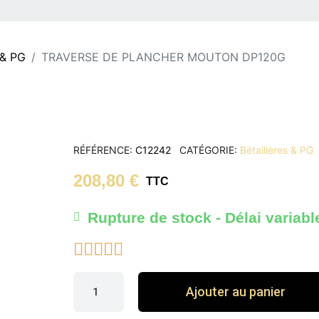
 & PG
TRAVERSE DE PLANCHER MOUTON DP120G
RÉFÉRENCE
C12242
CATÉGORIE
Bétaillères & PG
208,80 €
TTC
Rupture de stock - Délai variabl





Ajouter au panier