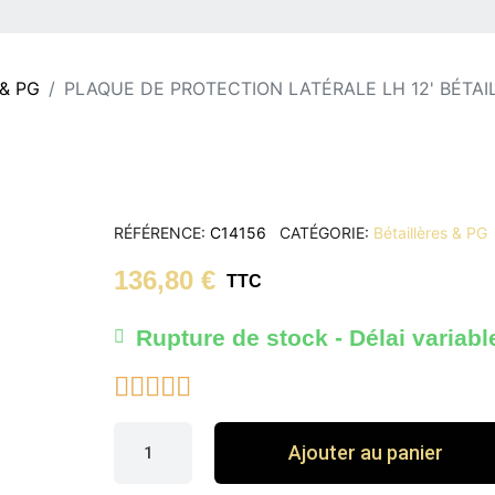
 & PG
PLAQUE DE PROTECTION LATÉRALE LH 12' BÉTAI
RÉFÉRENCE
C14156
CATÉGORIE
Bétaillères & PG
136,80 €
TTC
Rupture de stock - Délai variabl





Ajouter au panier