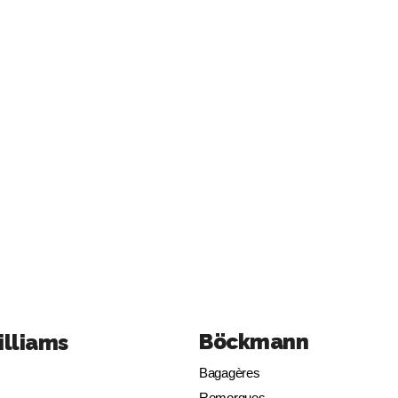
Böckmann
illiams
Bagagères
Remorques