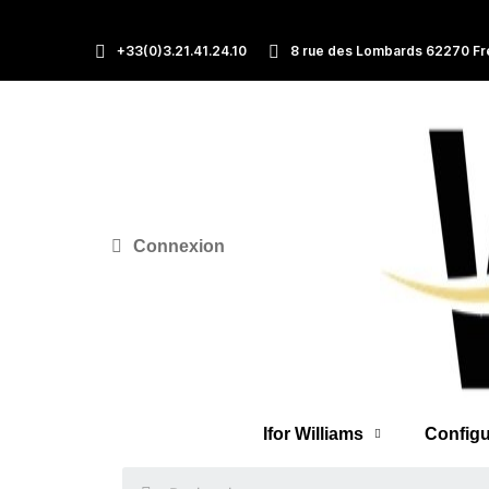
+33(0)3.21.41.24.10
8 rue des Lombards 62270 Fr
Connexion
Ifor Williams
Configu