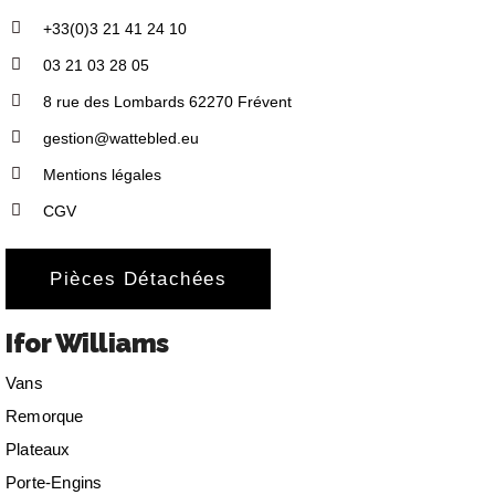
+33(0)3 21 41 24 10
03 21 03 28 05
8 rue des Lombards 62270 Frévent
gestion@wattebled.eu
Mentions légales
CGV
Pièces Détachées
Ifor Williams
Vans
Remorque
Plateaux
Porte-Engins