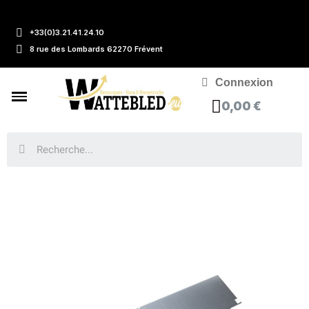
+33(0)3.21.41.24.10
8 rue des Lombards 62270 Frévent
Connexion
0,00 €