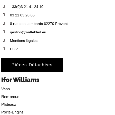
+33(0)3 21 41 24 10
03 21 03 28 05
8 rue des Lombards 62270 Frévent
gestion@wattebled.eu
Mentions légales
CGV
Pièces Détachées
Ifor Williams
Vans
Remorque
Plateaux
Porte-Engins