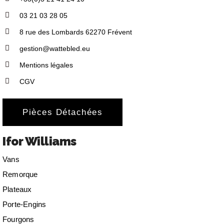
03 21 03 28 05
8 rue des Lombards 62270 Frévent
gestion@wattebled.eu
Mentions légales
CGV
Pièces Détachées
Ifor Williams
Vans
Remorque
Plateaux
Porte-Engins
Fourgons