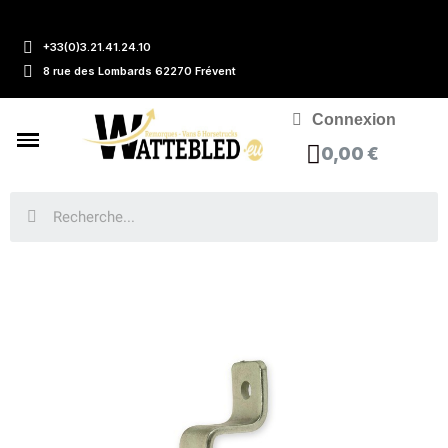
+33(0)3.21.41.24.10
8 rue des Lombards 62270 Frévent
Connexion
0,00 €