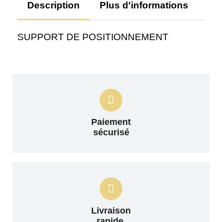
Description
Plus d'informations
Av
SUPPORT DE POSITIONNEMENT
Paiement
sécurisé
Livraison
rapide