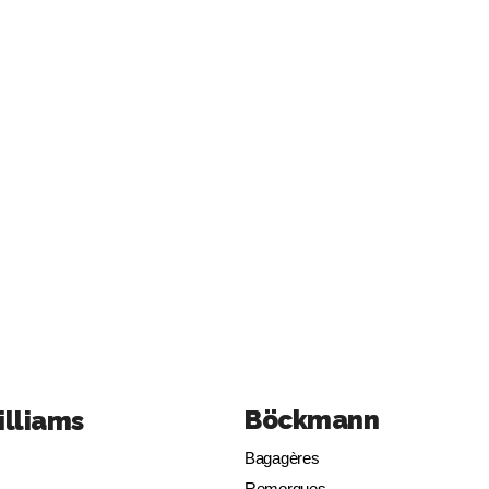
Böckmann
illiams
Bagagères
Remorques