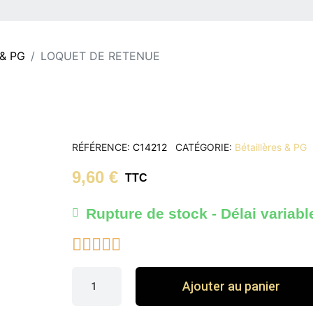
 & PG
LOQUET DE RETENUE
RÉFÉRENCE
C14212
CATÉGORIE
Bétaillères & PG
9,60 €
TTC
Rupture de stock - Délai variabl





Ajouter au panier