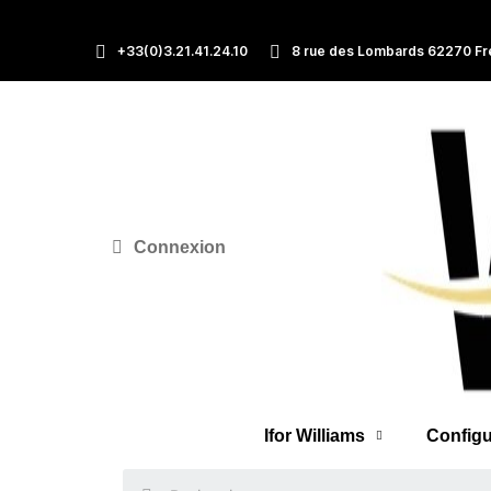
+33(0)3.21.41.24.10
8 rue des Lombards 62270 Fr
Connexion
Ifor Williams
Configu