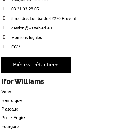
03 21 03 28 05
8 rue des Lombards 62270 Frévent
gestion@wattebled.eu
Mentions légales
CGV
Pièces Détachées
Ifor Williams
Vans
Remorque
Plateaux
Porte-Engins
Fourgons