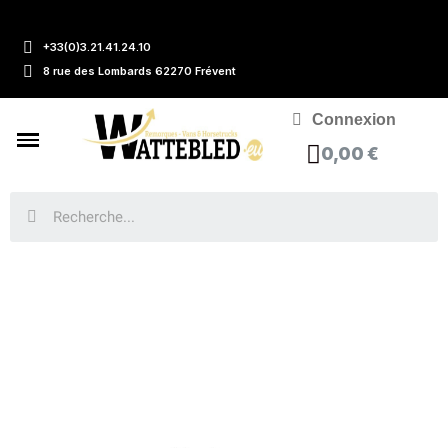
+33(0)3.21.41.24.10
8 rue des Lombards 62270 Frévent
Connexion
0,00 €