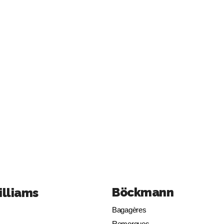
Böckmann
illiams
Bagagères
Remorques