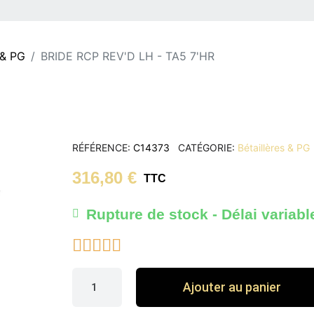
 & PG
BRIDE RCP REV'D LH - TA5 7'HR
RÉFÉRENCE
C14373
CATÉGORIE
Bétaillères & PG
316,80 €
TTC
Rupture de stock - Délai variabl





Ajouter au panier