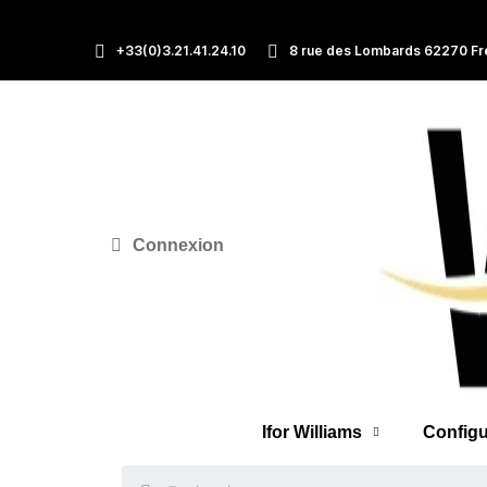
+33(0)3.21.41.24.10
8 rue des Lombards 62270 Fr
Connexion
Ifor Williams
Configu