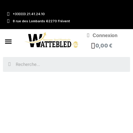
+33(0)3.21.41.24.10
8 rue des Lombards 62270 Frévent
Connexion
0,00 €