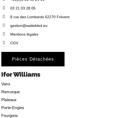
03 21 03 28 05
8 rue des Lombards 62270 Frévent
gestion@wattebled.eu
Mentions légales
CGV
Pièces Détachées
Ifor Williams
Vans
Remorque
Plateaux
Porte-Engins
Fourgons