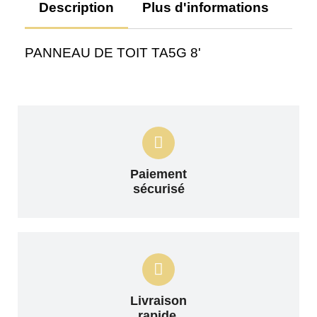
Description
Plus d'informations
Av
PANNEAU DE TOIT TA5G 8'
Paiement
sécurisé
Livraison
rapide