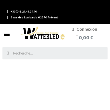
+33(0)3.21.41.24.10
8 rue des Lombards 62270 Frévent
Connexion
0,00 €