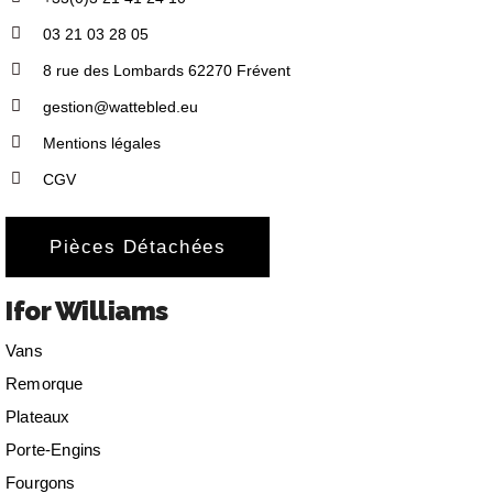
03 21 03 28 05
8 rue des Lombards 62270 Frévent
gestion@wattebled.eu
Mentions légales
CGV
Pièces Détachées
Ifor Williams
Vans
Remorque
Plateaux
Porte-Engins
Fourgons