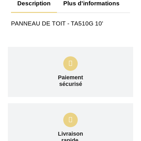
Description
Plus d'informations
Av
PANNEAU DE TOIT - TA510G 10'
Paiement
sécurisé
Livraison
rapide