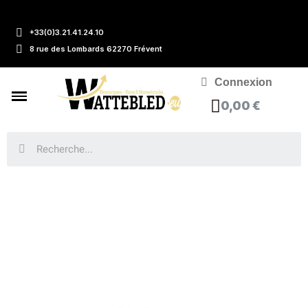
+33(0)3.21.41.24.10
8 rue des Lombards 62270 Frévent
Connexion
0,00 €