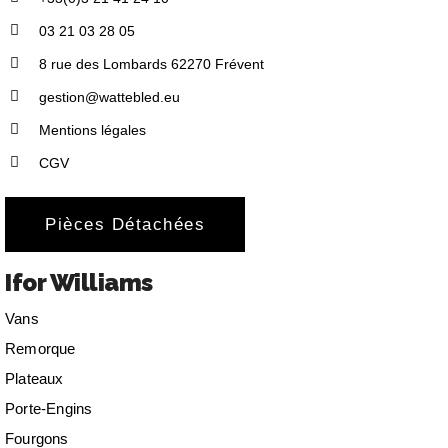
03 21 03 28 05
8 rue des Lombards 62270 Frévent
gestion@wattebled.eu
Mentions légales
CGV
Pièces Détachées
Ifor Williams
Vans
Remorque
Plateaux
Porte-Engins
Fourgons