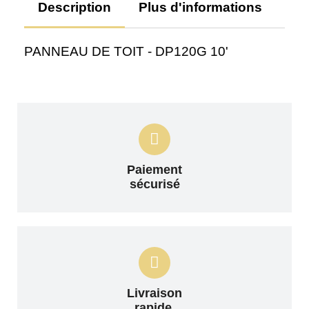
Description
Plus d'informations
Av
PANNEAU DE TOIT - DP120G 10'
Paiement
sécurisé
Livraison
rapide