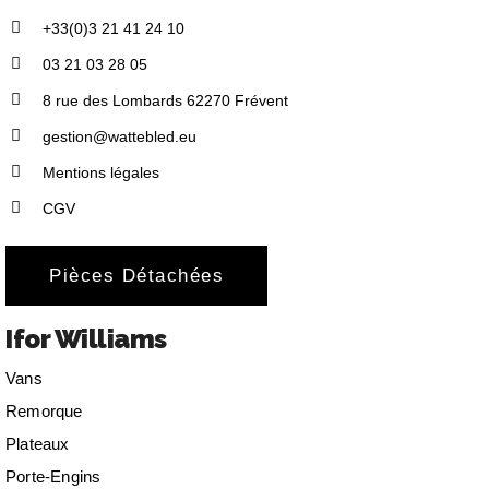
+33(0)3 21 41 24 10
03 21 03 28 05
8 rue des Lombards 62270 Frévent
gestion@wattebled.eu
Mentions légales
CGV
Pièces Détachées
Ifor Williams
Vans
Remorque
Plateaux
Porte-Engins