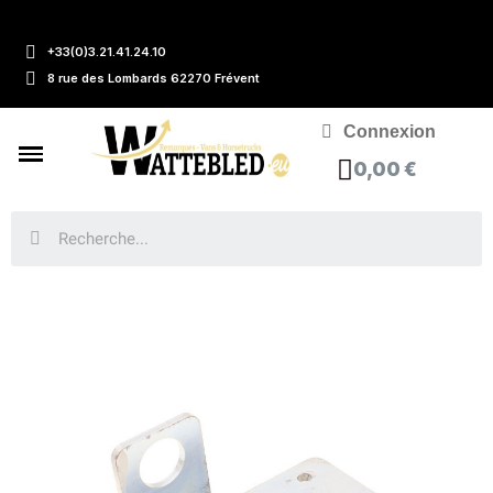
+33(0)3.21.41.24.10
8 rue des Lombards 62270 Frévent
Connexion
0,00 €