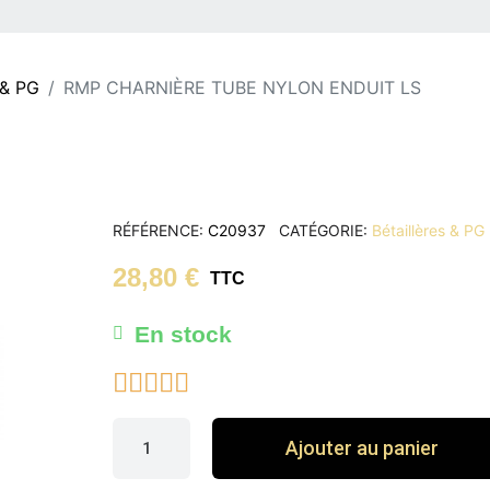
 & PG
RMP CHARNIÈRE TUBE NYLON ENDUIT LS
RÉFÉRENCE
C20937
CATÉGORIE
Bétaillères & PG
28,80 €
TTC
En stock





Ajouter au panier