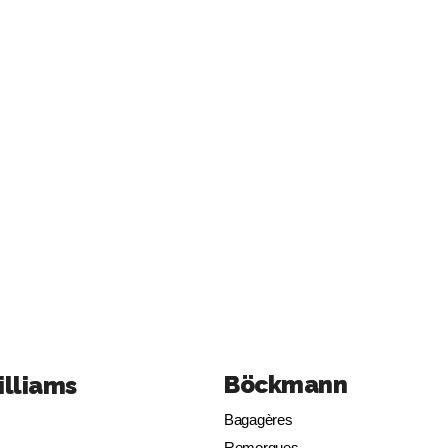
Böckmann
illiams
Bagagères
Remorques