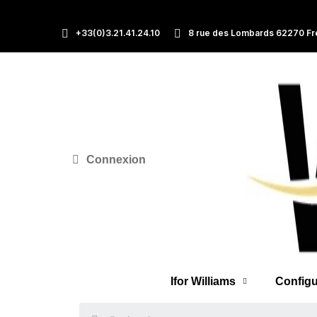
+33(0)3.21.41.24.10
8 rue des Lombards 62270 Fr
Connexion
Ifor Williams
Configu