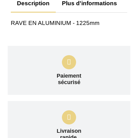
Description
Plus d'informations
Av
RAVE EN ALUMINIUM - 1225mm
Paiement
sécurisé
Livraison
rapide