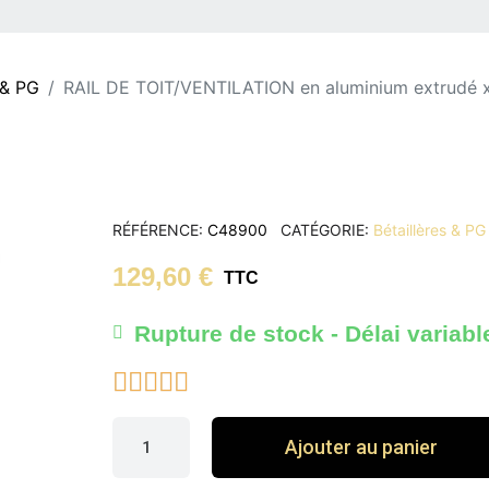
 & PG
RAIL DE TOIT/VENTILATION en aluminium extrudé 
RÉFÉRENCE
C48900
CATÉGORIE
Bétaillères & PG
129,60 €
TTC
Rupture de stock - Délai variabl





Ajouter au panier