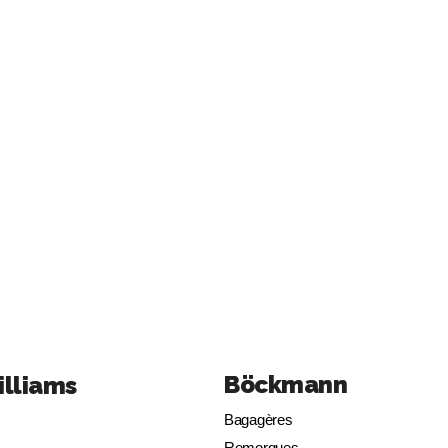
Böckmann
illiams
Bagagères
Remorques