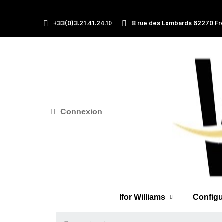
+33(0)3.21.41.24.10
8 rue des Lombards 62270 Fr
Connexion
Ifor Williams
Configu