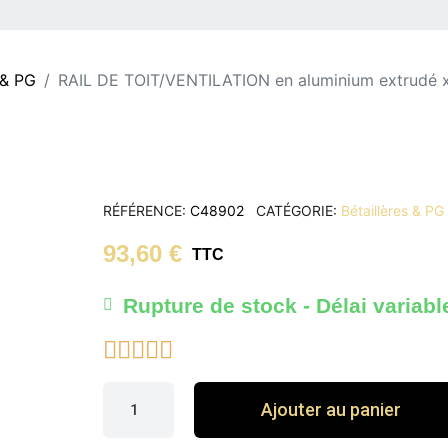
 & PG
RAIL DE TOIT/VENTILATION en aluminium extrudé 
RÉFÉRENCE
C48902
CATÉGORIE
Bétaillères & PG
93,60 €
TTC
Rupture de stock - Délai variabl





Ajouter au panier