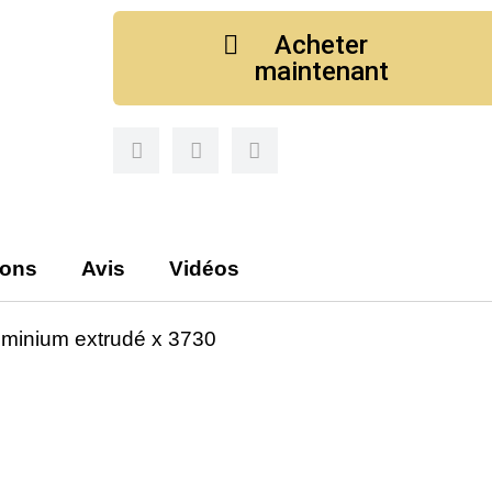
Acheter
maintenant
ions
Avis
Vidéos
minium extrudé x 3730