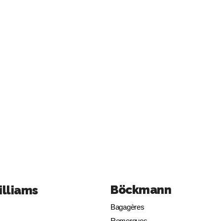
Böckmann
illiams
Bagagères
Remorques