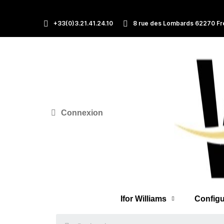
+33(0)3.21.41.24.10
8 rue des Lombards 62270 Fr
Connexion
Ifor Williams
Configu