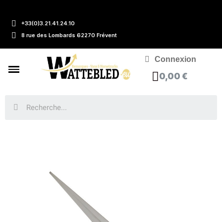
+33(0)3.21.41.24.10
8 rue des Lombards 62270 Frévent
Connexion
0,00 €