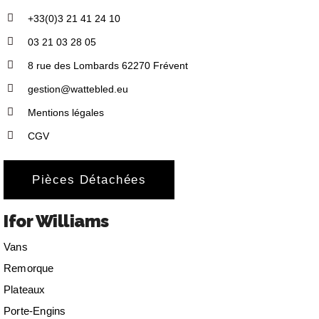
+33(0)3 21 41 24 10
03 21 03 28 05
8 rue des Lombards 62270 Frévent
gestion@wattebled.eu
Mentions légales
CGV
Pièces Détachées
Ifor Williams
Vans
Remorque
Plateaux
Porte-Engins