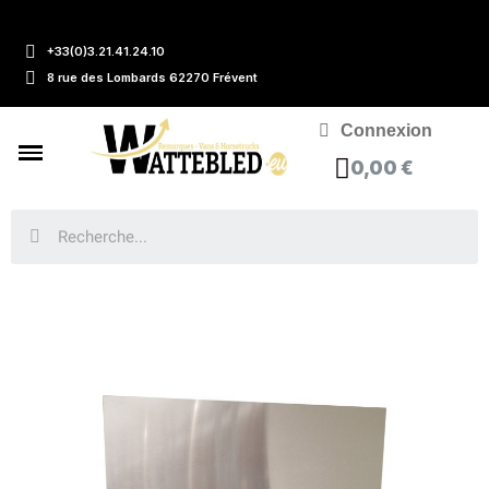
+33(0)3.21.41.24.10
8 rue des Lombards 62270 Frévent
Connexion
0,00 €