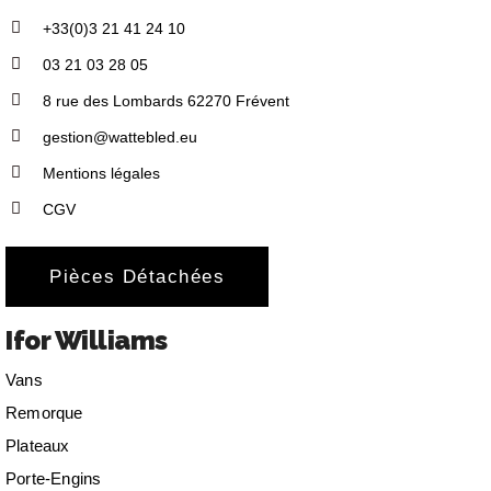
+33(0)3 21 41 24 10
03 21 03 28 05
8 rue des Lombards 62270 Frévent
gestion@wattebled.eu
Mentions légales
CGV
Pièces Détachées
Ifor Williams
Vans
Remorque
Plateaux
Porte-Engins