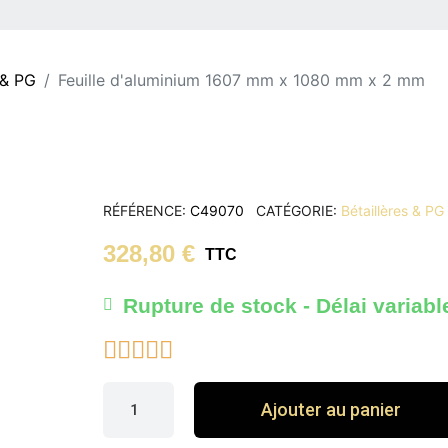
 & PG
Feuille d'aluminium 1607 mm x 1080 mm x 2 mm
RÉFÉRENCE
C49070
CATÉGORIE
Bétaillères & PG
328,80 €
TTC
Rupture de stock - Délai variabl





Ajouter au panier