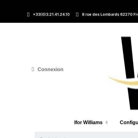
+33(0)3.21.41.24.10
8 rue des Lombards 62270 Fr
Connexion
Ifor Williams
Configu