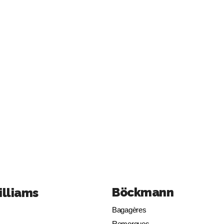
Böckmann
illiams
Bagagères
Remorques