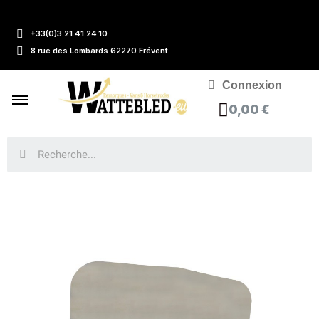
+33(0)3.21.41.24.10
8 rue des Lombards 62270 Frévent
Connexion
0,00 €