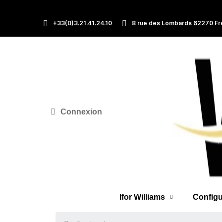
+33(0)3.21.41.24.10
8 rue des Lombards 62270 Fr
Connexion
Ifor Williams
Configu