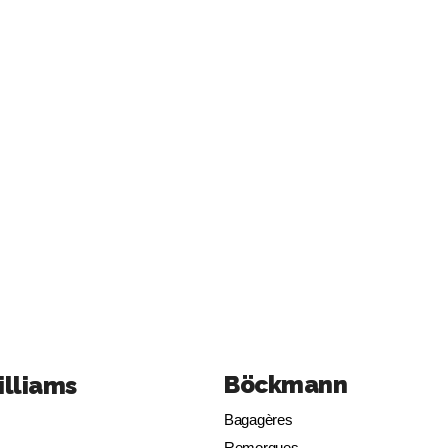
Böckmann
illiams
Bagagères
Remorques