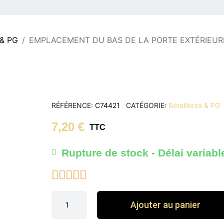
 & PG
EMPLACEMENT DU BAS DE LA PORTE EXTÉRIEUR
RÉFÉRENCE
C74421
CATÉGORIE
Bétaillères & PG
7,20 €
TTC
Rupture de stock - Délai variabl





Ajouter au panier