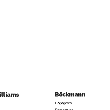
Böckmann
illiams
Bagagères
Remorques