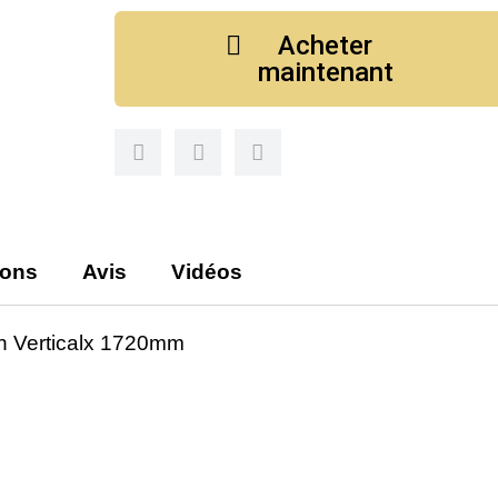
Acheter
maintenant
ions
Avis
Vidéos
on Verticalx 1720mm