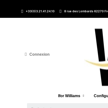
+33(0)3.21.41.24.10
8 rue des Lombards 62270 Fr
Connexion
Ifor Williams
Configu