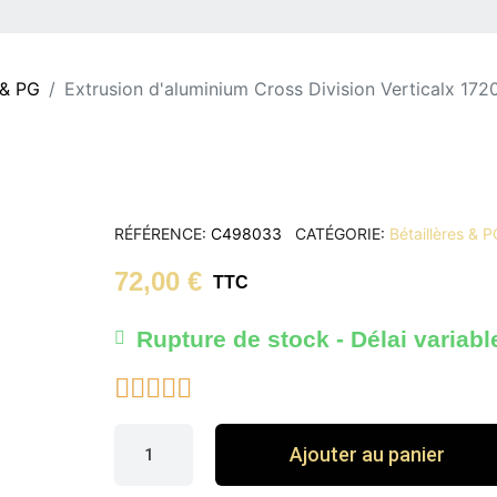
 & PG
Extrusion d'aluminium Cross Division Verticalx 17
RÉFÉRENCE
C498033
CATÉGORIE
Bétaillères & P
72,00 €
TTC
Rupture de stock - Délai variabl





Ajouter au panier