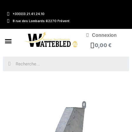
+33(0)3.21.41.24.10
8 rue des Lombards 62270 Frévent
Connexion
0,00 €