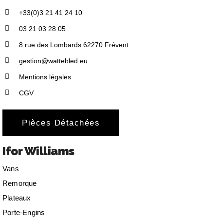
+33(0)3 21 41 24 10
03 21 03 28 05
8 rue des Lombards 62270 Frévent
gestion@wattebled.eu
Mentions légales
CGV
Pièces Détachées
Ifor Williams
Vans
Remorque
Plateaux
Porte-Engins