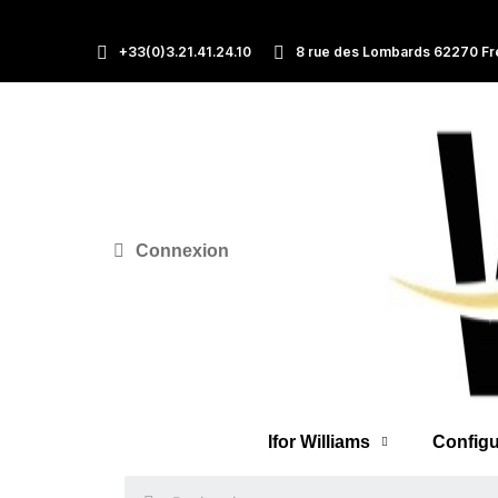
+33(0)3.21.41.24.10
8 rue des Lombards 62270 Fr
Connexion
Ifor Williams
Configu