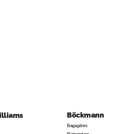
Böckmann
illiams
Bagagères
Remorques