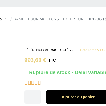
 & PG
RAMPE POUR MOUTONS - EXTÉRIEUR - DP120G (à p
RÉFÉRENCE
AS1849
CATÉGORIE
Bétaillères & PG
993,60 €
TTC
Rupture de stock - Délai variabl





Ajouter au panier