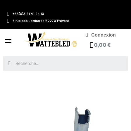
+33(0)3.21.41.24.10
8 rue des Lombards 62270 Frévent
Connexion
0,00 €