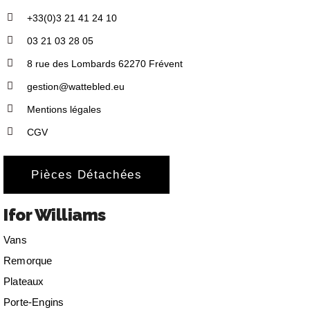
+33(0)3 21 41 24 10
03 21 03 28 05
8 rue des Lombards 62270 Frévent
gestion@wattebled.eu
Mentions légales
CGV
Pièces Détachées
Ifor Williams
Vans
Remorque
Plateaux
Porte-Engins