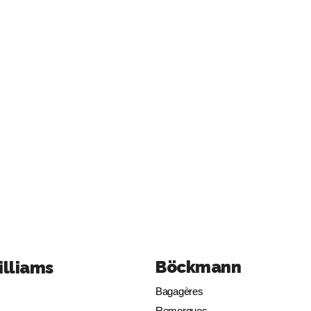
Böckmann
illiams
Bagagères
Remorques