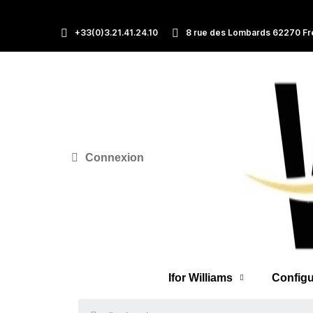
+33(0)3.21.41.24.10
8 rue des Lombards 62270 Fr
Connexion
Ifor Williams
Configu