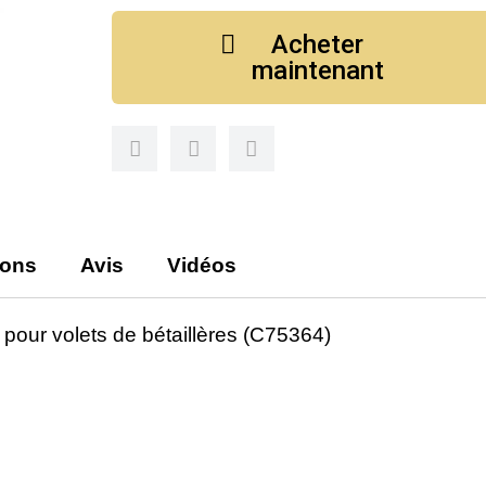
Acheter
maintenant
ions
Avis
Vidéos
 volets de bétaillères (C75364)