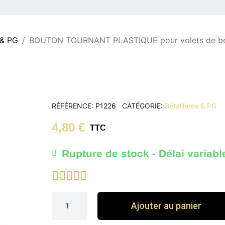
 & PG
BOUTON TOURNANT PLASTIQUE pour volets de bét
RÉFÉRENCE
P1226
CATÉGORIE
Bétaillères & PG
4,80 €
TTC
Rupture de stock - Délai variabl





Ajouter au panier